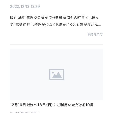
2022/12/13 13:29
岡山県産 無農薬の茶葉で作る紅茶海外の紅茶とは違っ
て、高梁紅茶は渋みが少なくお湯を注ぐと金箔が浮かんで
とても優雅な気分を演出します。高梁紅茶と事業者様、ky
続きを読む
adisで岡山を起点とし世界に「Wa spirits」を...
12月16日（金）〜18日（日）にご利用いただける10周年特
設サイト