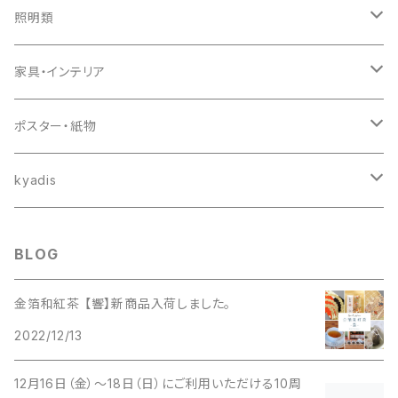
カップ＆ソーサ類
ブックスタンド
漆器
帯
照明類
火鉢
香水瓶
カップ＆ソーサ
帯締め・帯揚げ
電笠
家具・インテリア
花瓶
ミシン台
和装小物
書棚
ポスター・紙物
スタンドミラー
作り帯
収納棚・水屋
ポスター・はがき
kyadis
ジュエリーボックス
振り袖
医療ケース・ガラスケース
掛け軸
Men
BLOG
蝶ネクタイ
七五三
額
Women
金箔和紅茶 【響】新商品入荷しました。
2022/12/13
長そでシャツ
リボンバック
帯留め
イス・スツール・踏み台
T-shirt's
12月16日（金）〜18日（日）にご利用いただける10周
アロハ
日傘
机・テーブル
金箔和紅茶