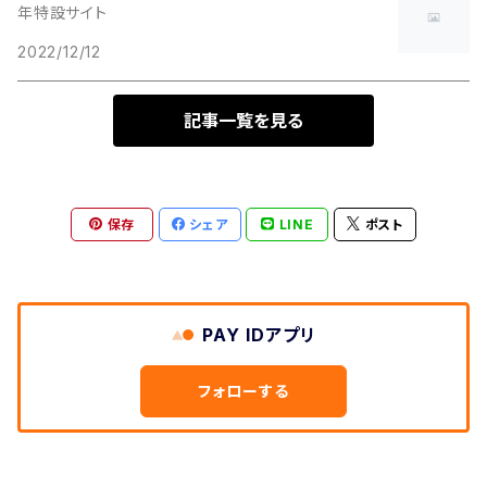
年特設サイト
2022/12/12
ズボン
ブックスタンド
スカート
記事一覧を見る
ミシン台
ワンピース
小引き出し
保存
シェア
LINE
ポスト
ヘアバンド
カチューシャ
PAY IDアプリ
ヘキサゴン
フォローする
ボンボンポーチ
Beeポーチ