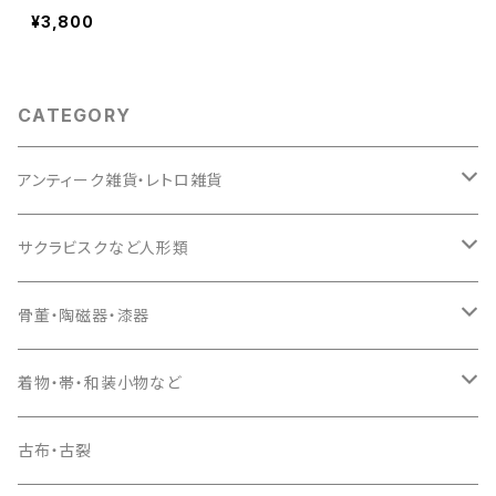
¥3,800
CATEGORY
アンティーク雑貨・レトロ雑貨
ガラス
サクラビスクなど人形類
アメ瓶・菓子瓶
サクラビスク
骨董・陶磁器・漆器
グラス
雛人形
陶磁器
着物・帯・和装小物など
ブローチ
磁器人形
ノリタケ
着物
古布・古裂